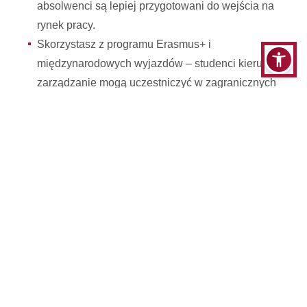
absolwenci są lepiej przygotowani do wejścia na
rynek pracy.
Skorzystasz z programu Erasmus+ i
międzynarodowych wyjazdów – studenci kierunku
zarządzanie mogą uczestniczyć w zagranicznych
studiach, stażach i praktykach, zdobywając
międzynarodowe doświadczenie oraz kontakty
zawodowe.
AHE oferuje studia stacjonarne, niestacjonarne oraz
niestacjonarne wspomagane e-learningiem, co
umożliwia łączenie nauki z pracą zawodową lub
prowadzeniem własnej działalności gospodarczej.
Wybierając kierunek zarządzanie w AHE,
inwestujesz w praktyczne wykształcenie, które
otwiera drogę do kariery menedżerskiej, rozwoju
własnej firmy oraz dalszej edukacji na studiach