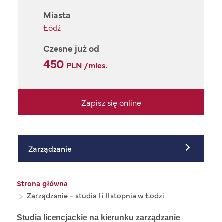
Miasta
Łódź
Czesne już od
450
PLN /mies.
Zapisz się online
Zarządzanie
Ścieżka nawigacyjna
Strona główna
Zarządzanie – studia I i II stopnia w Łodzi
Studia licencjackie na kierunku zarządzanie