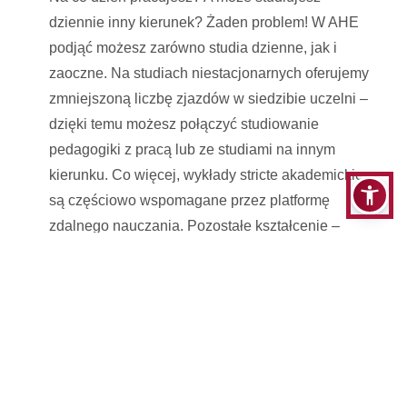
dziennie inny kierunek? Żaden problem! W AHE
podjąć możesz zarówno studia dzienne, jak i
zaoczne. Na studiach niestacjonarnych oferujemy
zmniejszoną liczbę zjazdów w siedzibie uczelni –
dzięki temu możesz połączyć studiowanie
pedagogiki z pracą lub ze studiami na innym
kierunku. Co więcej, wykłady stricte akademickie
są częściowo wspomagane przez platformę
zdalnego nauczania. Pozostałe kształcenie –
ćwiczenia, warsztaty, laboratoria odbywają się w
bezpośrednim kontakcie z prowadzącym.